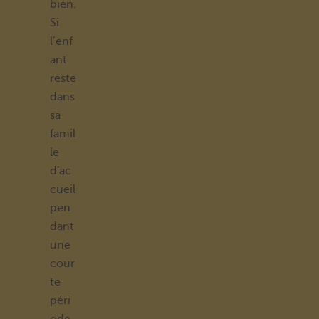
bien.
Si
l’enf
ant
reste
dans
sa
famil
le
d'ac
cueil
pen
dant
une
cour
te
péri