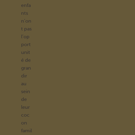
enfa
nts
n’on
t pas
l’op
port
unit
é de
gran
dir
au
sein
de
leur
coc
on
famil