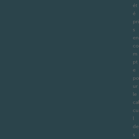
ét
é
pri
s
en
co
m
pt
e
po
ur
le
ca
cu
l
de
s