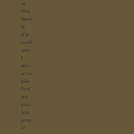
ial.
Une
famil
le
d’ac
cueil
peu
t
alors
accu
eillir
l’enf
ant
pour
son
prop
re