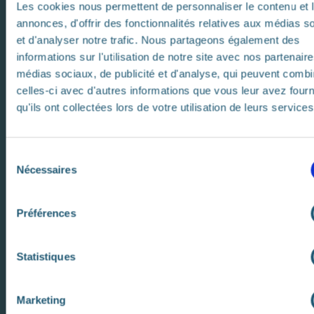
n
Les cookies nous permettent de personnaliser le contenu et 
t
annonces, d'offrir des fonctionnalités relatives aux médias s
le
et d'analyser notre trafic. Nous partageons également des
s
informations sur l'utilisation de notre site avec nos partenair
médias sociaux, de publicité et d'analyse, qui peuvent combi
celles-ci avec d'autres informations que vous leur avez four
o
qu'ils ont collectées lors de votre utilisation de leurs services
n
t
n
S
Nécessaires
é
ts
l
d
e
Préférences
e
c
V
t
a
i
Statistiques
a
o
n
Marketing
d