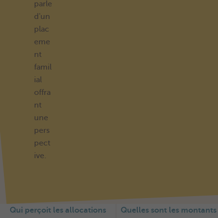
parle
d'un
plac
eme
nt
famil
ial
offra
nt
une
pers
pect
ive.
Qui perçoit les allocations
Quelles sont les montants