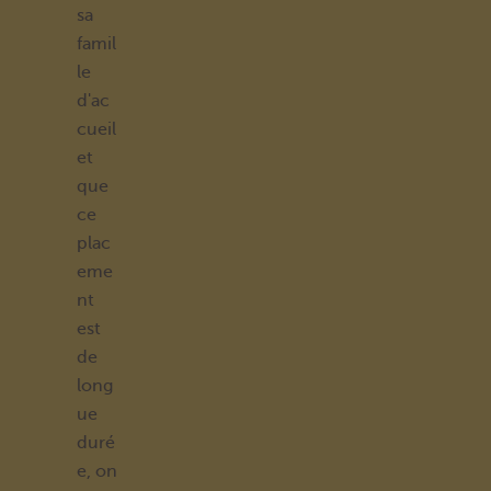
sa
famil
le
d'ac
cueil
et
que
ce
plac
eme
nt
est
de
long
ue
duré
e, on