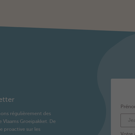
etter
Préno
mons régulièrement des
le Vlaams Groeipakket. De
 proactive sur les
Votre 