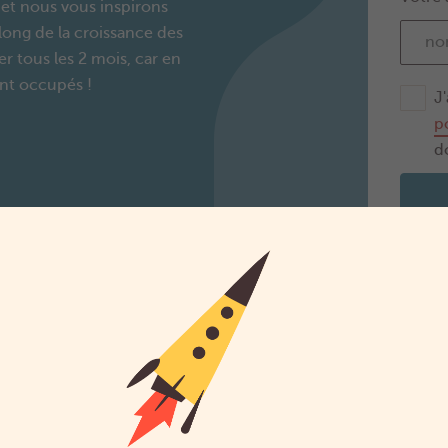
e et nous vous inspirons
long de la croissance des
 tous les 2 mois, car en
ent occupés !
J'
p
d
Startbedrag
Vlaams Groeipakket
Ma situation