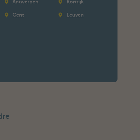
Antwerpen
Kortrijk
Gent
Leuven
dre