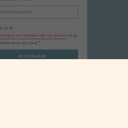
ai lu la
olitique en matière de vie privée
et je
onne mon accord.*
Je m'abonne
Demander votre startbedrag
Calculer votre Groeipakket