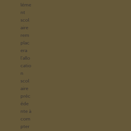
léme
nt
scol
aire
rem
plac
era
l'allo
catio
n
scol
aire
préc
éde
nte à
com
pter