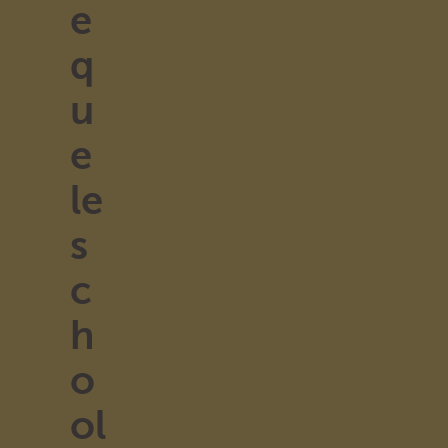
e
q
u
e
le
s
c
h
o
ol