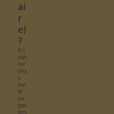
ai
r
e)
?
En
sav
oir
plu
s
sur
le
su
ppl
ém