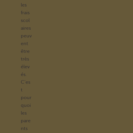
les
frais
scol
aires
peuv
ent
être
très
élev
és.
C’es
t
pour
quoi
les
pare
nts