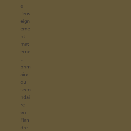
e
l'ens
eign
eme
nt
mat
erne
l,
prim
aire
ou
seco
ndai
re
en
Flan
dre