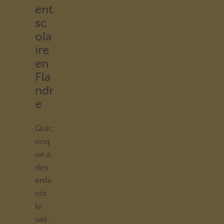
ent
sc
ola
ire
en
Fla
ndr
e
Quic
onq
ue a
des
enfa
nts
le
sait :