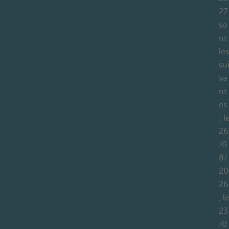
27
so
nt
les
su
va
nt
es
: l
26
/0
8/
20
26
, l
23
/0