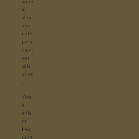
appe
lé
alloc
atio
n de
parti
cipat
ion
séle
ctive
.
Votr
e
enfa
nt
fréq
uent