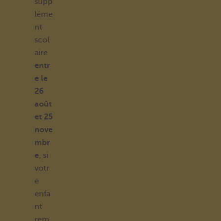
supp
léme
nt
scol
aire
entr
e le
26
août
et 25
nove
mbr
e
, si
votr
e
enfa
nt
rem