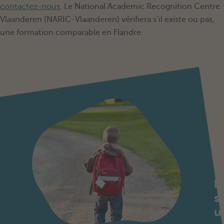
contactez-nous
. Le National Academic Recognition Centre
Vlaanderen (NARIC-Vlaanderen) vérifiera s’il existe ou pas,
une formation comparable en Flandre.
Q
u
a
n
d
le
s
u