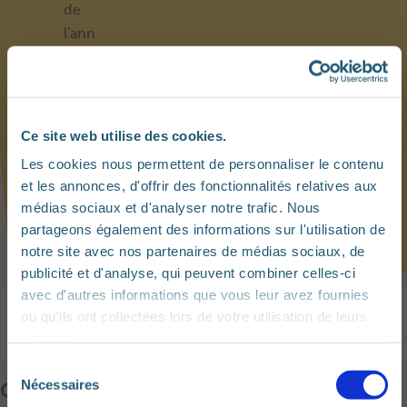
de
l'ann
ée
scol
aire
2019
Ce site web utilise des cookies.
-
Les cookies nous permettent de personnaliser le contenu
202
et les annonces, d'offrir des fonctionnalités relatives aux
0.
médias sociaux et d'analyser notre trafic. Nous
partageons également des informations sur l'utilisation de
notre site avec nos partenaires de médias sociaux, de
publicité et d'analyse, qui peuvent combiner celles-ci
avec d'autres informations que vous leur avez fournies
Qui a droit au supplément
Quand le supplément
ou qu'ils ont collectées lors de votre utilisation de leurs
scolaire ?
scolaire est-il payé ?
services.
S
Nécessaires
Qui a droit au supplément scolaire ?
é