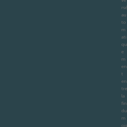
ve
rs
au
to
m
ati
qu
e
m
en
t
en
tr
la
fin
du
m
oi