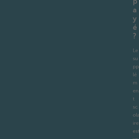
p
a
y
é
?
Le
su
pp
lé
m
en
t
sc
ol
ire
es