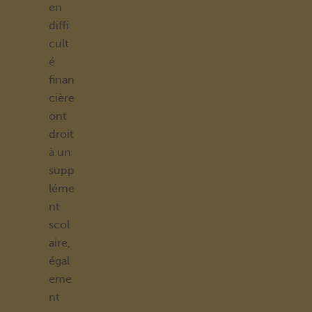
en
diffi
cult
é
finan
cière
ont
droit
à un
supp
léme
nt
scol
aire,
égal
eme
nt