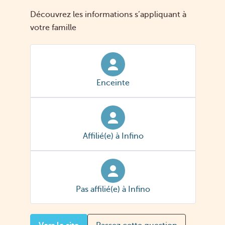
er
Découvrez les informations s’appliquant à
le
votre famille
pa
e
m
en
Enceinte
t
arr
iv
nt
Affilié(e) à Infino
pr
og
re
siv
Pas affilié(e) à Infino
e
m
en