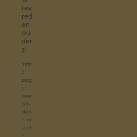
tev
red
en
ou
der
s!
Infin
o
zorg
t
voor
een
vlott
e en
stipt
e