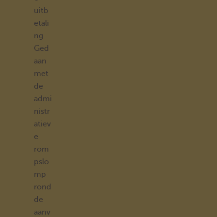
uitb
etali
ng.
Ged
aan
met
de
admi
nistr
atiev
e
rom
pslo
mp
rond
de
aanv