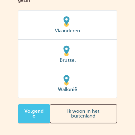
gezin
Geef je postcode of woonplaats in
Vlaanderen
Zoek kantoor
Brussel
Ook voor het plannen van een videochat of gesprek
zoek je eerst naar een kantoor in je buurt!
Wallonië
Volgend
Ik woon in het
e
buitenland