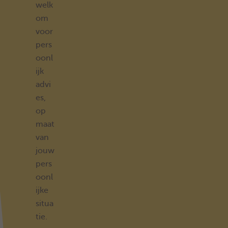
welk
om
voor
pers
oonl
ijk
advi
es,
op
maat
van
jouw
pers
oonl
ijke
situa
tie.