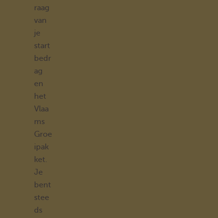
raag
van
je
start
bedr
ag
en
het
Vlaa
ms
Groe
ipak
ket.
Je
bent
stee
ds