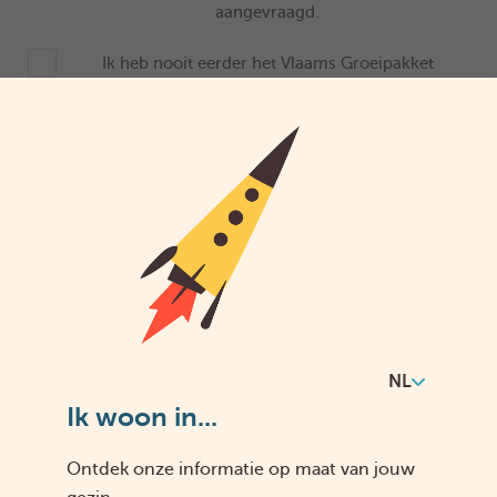
aangevraagd.
Ik heb nooit eerder het Vlaams Groeipakket
aangevraagd
Sluit je aan bij Infino
NL
Ik woon in...
Zoek het dichtstbijzijnde
Ontdek onze informatie op maat van jouw
kantoor