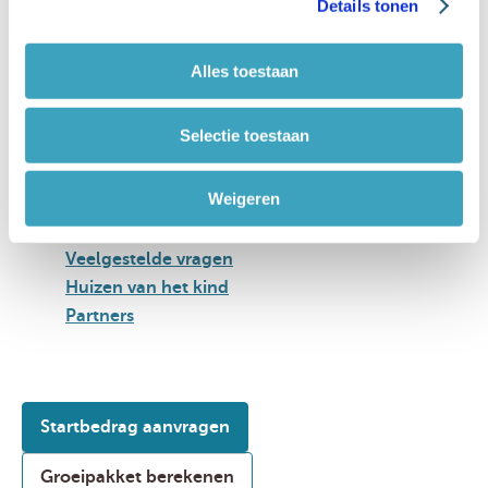
Details tonen
s
e
l
Alles toestaan
e
c
Startbedrag
Selectie toestaan
t
Vlaams Groeipakket
i
Mijn situatie
e
Weigeren
Contacteer ons
Over Infino
Veelgestelde vragen
Huizen van het kind
Partners
Startbedrag aanvragen
Groeipakket berekenen