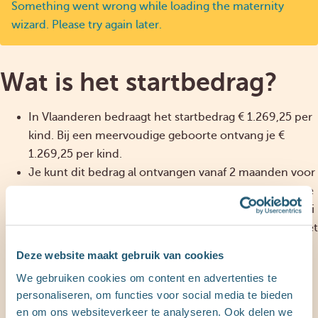
Something went wrong while loading the maternity
wizard. Please try again later.
Wat is het startbedrag?
In Vlaanderen bedraagt het startbedrag € 1.269,25 per
kind. Bij een meervoudige geboorte ontvang je €
1.269,25 per kind.
Je kunt dit bedrag al ontvangen vanaf 2 maanden voor
de vermoedelijke geboortedatum. Let op: Verwacht je
een tweede of volgend kindje? Dan vraag je vanaf 1 juli
2026 je startbedrag aan bij je huidige uitbetaler van het
Vlaams Groeipakket. Vlaanderen evolueert namelijk
Deze website maakt gebruik van cookies
geleidelijk naar 1 uitbetaler.
We gebruiken cookies om content en advertenties te
Na de geboorte ontvang je automatisch je
personaliseren, om functies voor social media te bieden
maandelijkse Groeipakket.
en om ons websiteverkeer te analyseren. Ook delen we