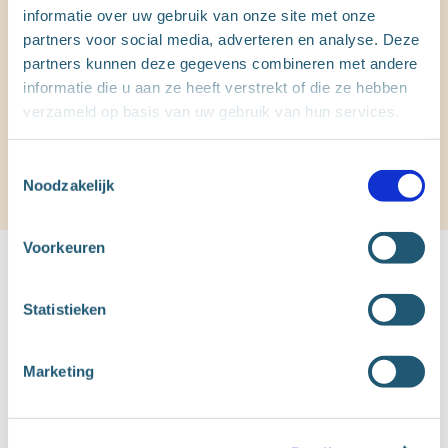
Net zoals Infino, wil Kind en Gezin je graag bijstaan bij
informatie over uw gebruik van onze site met onze
de komst van je baby. Je kunt de preventieve
partners voor social media, adverteren en analyse. Deze
gezinsondersteuning van Kind en Gezin al leren
partners kunnen deze gegevens combineren met andere
kennen tijdens een
startgesprek voor de geboorte
. Als
informatie die u aan ze heeft verstrekt of die ze hebben
je het startbedrag aanvraagt, dan ontvangen de dienst
verzameld op basis van uw gebruik van hun services.
Opgroeien en Kind en Gezin jouw gegevens en kan
een medewerker uit je buurt contact opnemen met
T
jou. Praktisch toch!
Noodzakelijk
o
e
s
Voorkeuren
t
e
m
Statistieken
m
i
Marketing
n
Ik ben zwanger
g
s