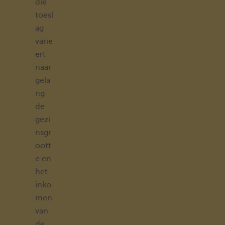
die
toesl
ag
varie
ert
naar
gela
ng
de
gezi
nsgr
oott
e en
het
inko
men
van
de