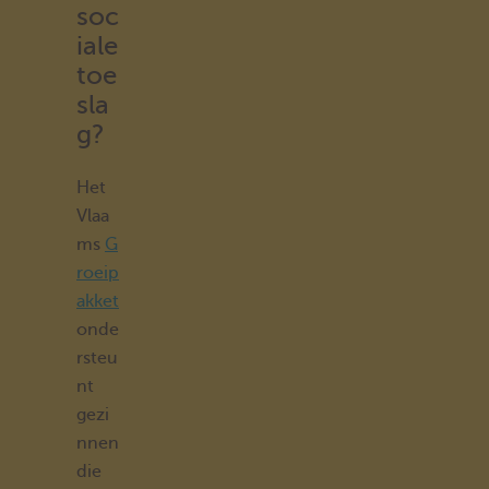
soc
iale
toe
sla
g?
Het
Vlaa
ms
G
roeip
akket
onde
rsteu
nt
gezi
nnen
die