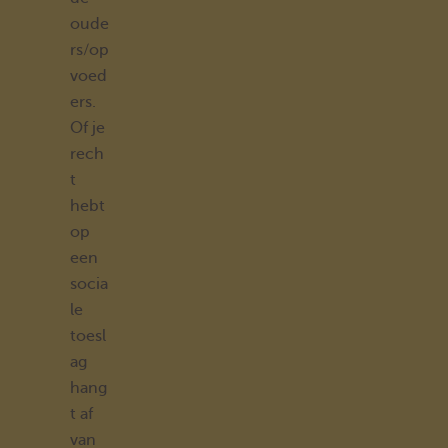
oude
rs/op
voed
ers.
Of je
rech
t
hebt
op
een
socia
le
toesl
ag
hang
t af
van