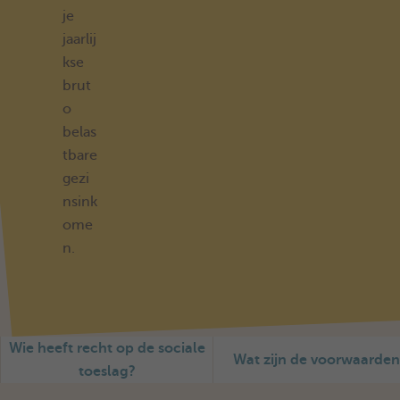
je
jaarlij
kse
brut
o
belas
tbare
gezi
nsink
ome
n.
Wie heeft recht op de sociale
Wat zijn de voorwaarden
toeslag?