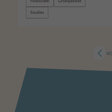
Financieel
Groeipakket
Studies
vo