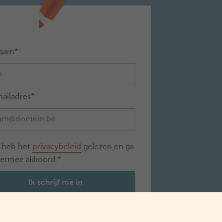
aam*
ailadres*
k heb het
privacybeleid
gelezen en ga
iermee akkoord.*
Ik schrijf me in