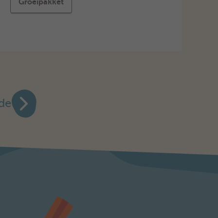
Groeipakket
de