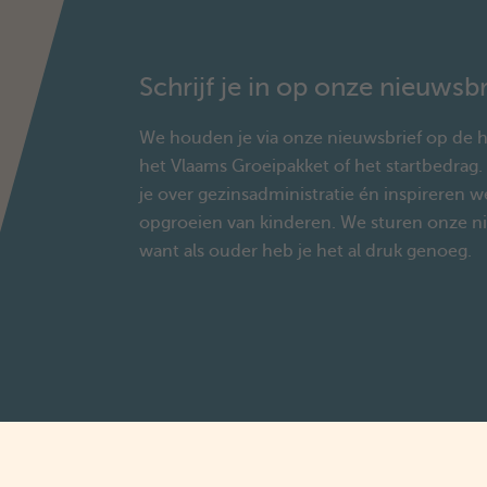
Schrijf je in op onze nieuwsbr
We houden je via onze nieuwsbrief op de h
het Vlaams Groeipakket of het startbedrag
je over gezinsadministratie én inspireren w
opgroeien van kinderen. We sturen onze n
want als ouder heb je het al druk genoeg.