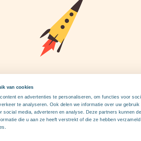
Startbedrag
Vlaams Groeipakket
Mijn situatie
Contacteer ons
Over Infino
Veelgestelde vragen
Huizen van het kind
ik van cookies
Partners
ontent en advertenties te personaliseren, om functies voor soci
erkeer te analyseren. Ook delen we informatie over uw gebruik
or social media, adverteren en analyse. Deze partners kunnen 
ormatie die u aan ze heeft verstrekt of die ze hebben verzameld
Brussel
es.