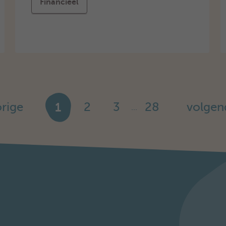
Financieel
rige
1
2
3
28
volgen
...