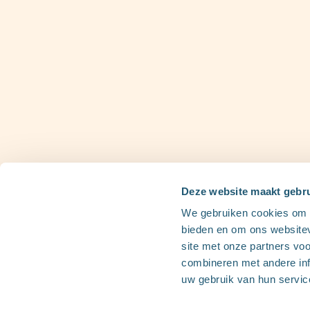
Ik ben zwanger
Ik woon in...
Deze website maakt gebru
Ontdek onze informatie op maat van jouw gezin
We gebruiken cookies om c
bieden en om ons websitev
site met onze partners vo
combineren met andere inf
Vlaanderen
uw gebruik van hun servic