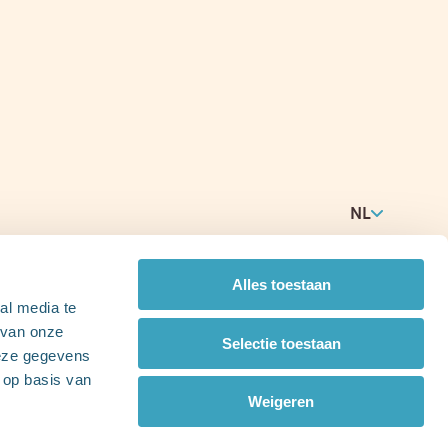
Startbedrag aanvragen
Groeipakket berekenen
Aansluiten bij Infino
NL
My Infino raadplegen
Alles toestaan
Toegankelijkheid
al media te
 van onze
Selectie toestaan
deze gegevens
 op basis van
Wallonië
Weigeren