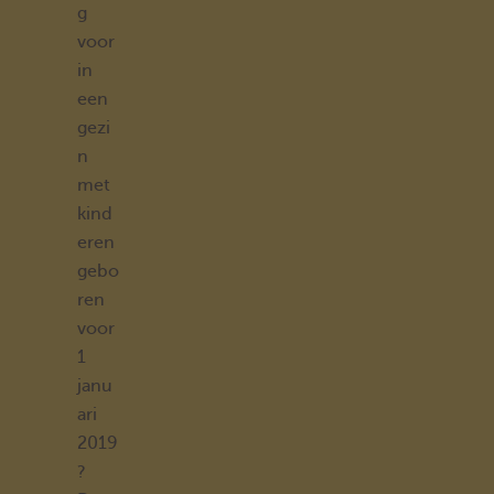
g
voor
in
een
gezi
n
met
kind
eren
gebo
ren
voor
1
janu
ari
2019
?