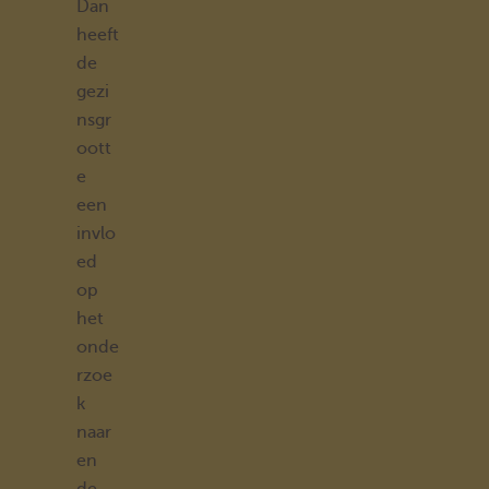
Dan
heeft
de
gezi
nsgr
oott
e
een
invlo
ed
op
het
onde
rzoe
k
naar
en