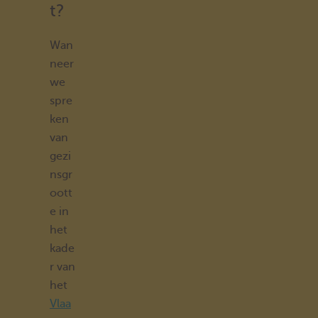
t?
Wan
neer
we
spre
ken
van
gezi
nsgr
oott
e in
het
kade
r van
het
Vlaa