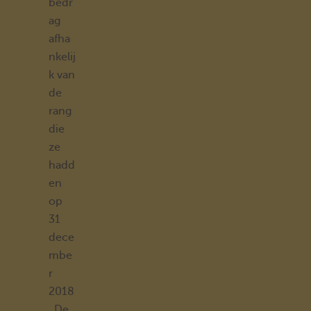
bedr
ag
afha
nkelij
k van
de
rang
die
ze
hadd
en
op
31
dece
mbe
r
2018
. De