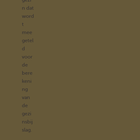
gezi
n dat
word
t
mee
getel
d
voor
de
bere
keni
ng
van
de
gezi
nsbij
slag.