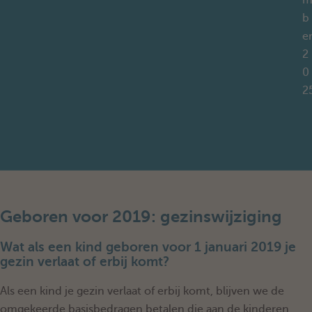
b
e
2
0
2
Geboren voor 2019: gezinswijziging
Wat als een kind geboren voor 1 januari 2019 je
gezin verlaat of erbij komt?
Als een kind je gezin verlaat of erbij komt, blijven we de
omgekeerde basisbedragen betalen die aan de kinderen