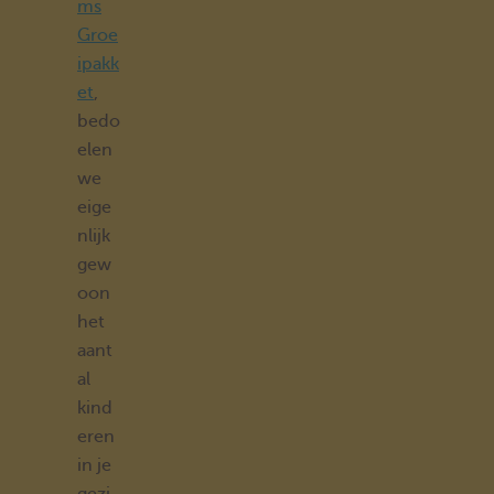
ms
Groe
ipakk
et
,
bedo
elen
we
eige
nlijk
gew
oon
het
aant
al
kind
eren
in je