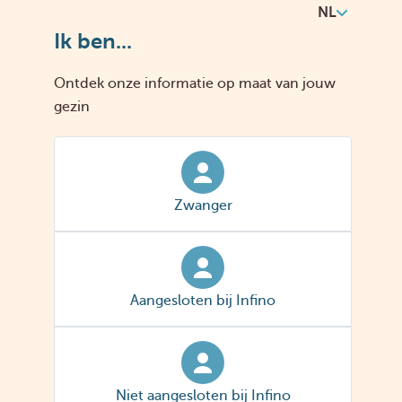
r
NL
d
Ik ben...
t
d
e
Ontdek onze informatie op maat van jouw
g
gezin
e
z
n
s
g
Zwanger
o
o
tt
e
b
Aangesloten bij Infino
e
p
a
a
d
Niet aangesloten bij Infino