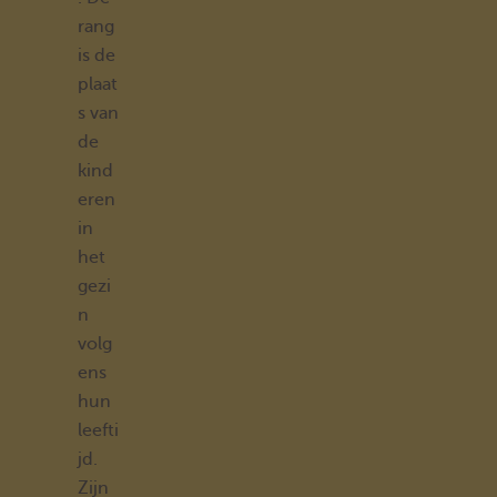
rang
is de
plaat
s van
de
kind
eren
in
het
gezi
n
volg
ens
hun
leefti
jd.
Zijn