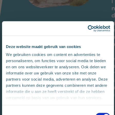
i
e
Deze website maakt gebruik van cookies
r
We gebruiken cookies om content en advertenties te
e
personaliseren, om functies voor social media te bieden
en om ons websiteverkeer te analyseren. Ook delen we
v
informatie over uw gebruik van onze site met onze
a
partners voor social media, adverteren en analyse. Deze
partners kunnen deze gegevens combineren met andere
informatie die u aan ze heeft verstrekt of die ze hebben
a
verzameld op basis van uw gebruik van hun services.
f
1
T